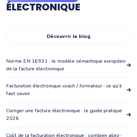
ÉLECTRONIQUE
Découvrir le blog
Norme EN 16931 : le modèle sémantique européen
de la facture électronique
La norme EN 16931 a été publiée en 2017 par le CEN
(Comité européen de normalisation) pour définir les
Facturation électronique coach / formateur : ce qu'il
informations qu'une facture électronique doit ...
faut savoir
Tous les coachs et formateurs qui exercent en France,
quel que soit leur statut, sont concernés par la réforme
Corriger une facture électronique : le guide pratique
de la facturation électronique. La ...
2026
Une facture électronique déjà transmise via une
plateforme agréée ne peut plus être modifiée : le
Coût de la facturation électronique : combien allez-
principe d'inaltérabilité interdit toute retouche ...