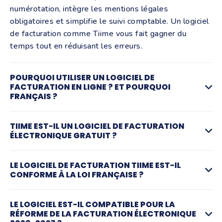
numérotation, intègre les mentions légales
obligatoires et simplifie le suivi comptable. Un logiciel
de facturation comme Tiime vous fait gagner du
temps tout en réduisant les erreurs.
POURQUOI UTILISER UN LOGICIEL DE
FACTURATION EN LIGNE ? ET POURQUOI
FRANÇAIS ?
Un logiciel de facturation en ligne permet de créer et
TIIME EST-IL UN LOGICIEL DE FACTURATION
envoyer des factures depuis n’importe quel appareil,
ÉLECTRONIQUE GRATUIT ?
sans installation complexe. Il centralise vos données,
automatise les calculs de TVA et facilite les relances.
Oui, Tiime propose un logiciel de facturation
LE LOGICIEL DE FACTURATION TIIME EST-IL
Résultat : moins de tâches administratives, plus de
électronique gratuit pour recevoir vos factures
CONFORME À LA LOI FRANÇAISE ?
visibilité sur votre trésorerie et un processus de vente
électroniques fournisseurs mais aussi pour créer des
plus fluide pour votre entreprise.
devis et factures simplement et en toute conformité.
Oui. Tiime est un logiciel de facturation conforme aux
LE LOGICIEL EST-IL COMPATIBLE POUR LA
Vous pouvez démarrer sans engagement et gérer
obligations légales françaises : mentions obligatoires,
RÉFORME DE LA FACTURATION ÉLECTRONIQUE
Choisir un logiciel de facturation français comme Tiime
votre facturation en quelques minutes. Des
numérotation continue, gestion de la TVA et