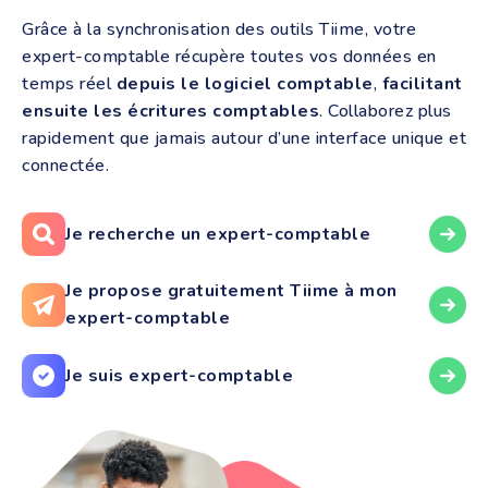
Recevoir automatiquement vos factures
Grâce à la synchronisation des outils Tiime, votre
électroniques fournisseurs sur la Plateforme
expert-comptable récupère toutes vos données en
Agréée Tiime
temps réel
depuis le logiciel comptable
,
facilitant
Donnez accès à votre cabinet à vos données de
ensuite les écritures comptables
. Collaborez plus
facturation électronique
rapidement que jamais autour d’une interface unique et
Tiime n’est pas juste un “logiciel de facturation
connectée.
électronique gratuit”, c’est aussi une application de
gestion tout-en-un qui vous suit tout au long de la vie
de votre entreprise, de la création à la croissance.
Je recherche un expert-comptable
Je propose gratuitement Tiime à mon
expert-comptable
Je suis expert-comptable