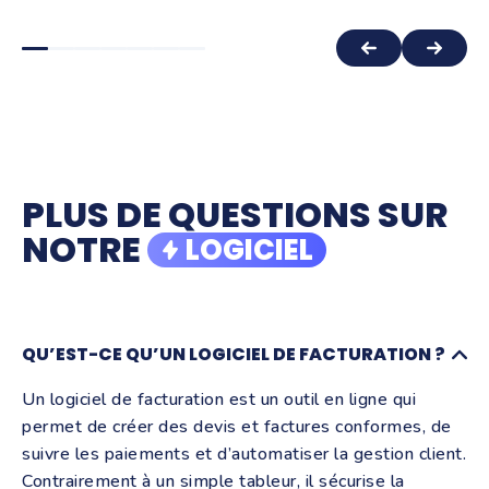
"Tout ce qui est du domaine de la
comptabilité, généralement, pour
n'importe quel entrepreneur, c'est
extrêmement chronophage... Tiime
arrive à faire des choses qui sont
quand même assez magiques."
PLUS DE QUESTIONS SUR
Esther Baron, Studio Reflet
NOTRE
LOGICIEL
QU’EST-CE QU’UN LOGICIEL DE FACTURATION ?
Un logiciel de facturation est un outil en ligne qui
permet de créer des devis et factures conformes, de
suivre les paiements et d’automatiser la gestion client.
Contrairement à un simple tableur, il sécurise la