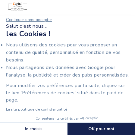
Récompensée par Capital, catégorie Meilleure Plateforme
Continuer sans accepter
Salut c'est nous...
en Ligne Comptabilité 2026-2027.
les Cookies !
Nous utilisons des cookies pour vous proposer un
contenu de qualité, personnalisé en fonction de vos
Partenaire exclusif de la CCI Ile-de-France pour la
besoins.
facturation électronique.
Nous partageons des données avec Google pour
l'analyse, la publicité et créer des pubs personnalisées.
Pour modifier vos préférences par la suite, cliquez sur
Plateforme Agréée de facturation électronique certifiée
le lien 'Préférences de cookies' situé dans le pied de
ISO 27001 pour la sécurité de vos données.
page.
Lire la politique de confidentialité
UNE VRAIE ÉQUIPE SUPPORT POUR VOUS
Consentements certifiés par
RÉPONDRE
🍪 Cookies
Je choisis
OK pour moi
MAÎTRISER TIIME EN 15 MIN GRÂCE À NOS