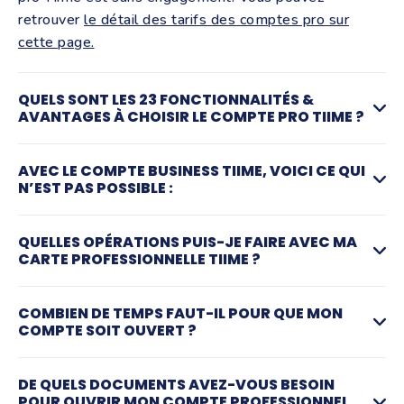
retrouver
le détail des tarifs des comptes pro sur
cette page.
QUELS SONT LES 23 FONCTIONNALITÉS &
AVANTAGES À CHOISIR LE COMPTE PRO TIIME ?
Le compte pro Tiime présente 23 avantages qui en
AVEC LE COMPTE BUSINESS TIIME, VOICI CE QUI
font un choix très intéressant pour les freelances, auto
N’EST PAS POSSIBLE :
entrepreneurs et TPE/PME : rapport qualité prix,
sécurité, flexibilité, outils intégrés.
❌ Compte pro sans chéquier
QUELLES OPÉRATIONS PUIS-JE FAIRE AVEC MA
1. Avis clients à 4,8/5 pour notre compte de société
❌ Sans autorisation découvert
CARTE PROFESSIONNELLE TIIME ?
Tiime
❌ Compte courant professionnel non rémunéré
2. Ouverture de compte pro rapide et à distance avec
❌
Compte pro sans TPE
mais compatible avec le
La carte pro Tiime
est adaptée pour toutes vos
2 justificatifs à fournir
COMBIEN DE TEMPS FAUT-IL POUR QUE MON
terminal de paiement SumUp
dépenses professionnelles en magasin ou en ligne.
COMPTE SOIT OUVERT ?
3. Compte pro sans banque & 100% en ligne
❌ Pas de dépôt de chèques ou d’espèces
4. Un conseiller clientèle dédié pour votre compte
❌ Pas de cashback
Vous pouvez la bloquer à tout moment en cas de
Une fois la demande d'ouverture de compte bancaire
business disponible 6 jours sur 7
❌ Compte business non rémunéré
DE QUELS DOCUMENTS AVEZ-VOUS BESOIN
perte depuis l'application Tiime.
professionnel effectuée, le compte pro Tiime est
POUR OUVRIR MON COMPTE PROFESSIONNEL
5.Compte pro sans frais cachés, sans commission, sans