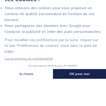
Nous utilisons des cookies pour vous proposer un
contenu de qualité, personnalisé en fonction de vos
besoins.
Nous partageons des données avec Google pour
l'analyse, la publicité et créer des pubs personnalisées.
Pour modifier vos préférences par la suite, cliquez sur
le lien 'Préférences de cookies' situé dans le pied de
page.
Lire la politique de confidentialité
Consentements certifiés par
🍪 Cookies
Je choisis
OK pour moi
Plateforme de Gestion du Consentement : Personnalisez vo
Axeptio consent
Notre plateforme vous permet d'adapter et de gérer vos para
DES
ET
OFFRES SIMPLES
C'EST TOUT