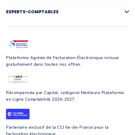
La facturation par activité
Compte pro et paiements
Facturation électronique
Gestion des achats
Plateforme agréée de facturation électronique
EXPERTS-COMPTABLES
Notes de frais et IK
Simulateur facturation électronique
Suivi de trésorerie
FAQ Facturation électronique
Pré-comptabilité
Création d'entreprise
Production comptable
Assurance RC Pro
Juridique
Parrainage
Facture électronique
Création d'entreprise
Intelligence artificielle
Programmes de formation
Plateforme Agréée de Facturation Électronique incluse
gratuitement dans toutes nos offres.
Récompensée par Capital, catégorie Meilleure Plateforme
en Ligne Comptabilité 2026-2027.
Partenaire exclusif de la CCI Ile-de-France pour la
facturation électronique.