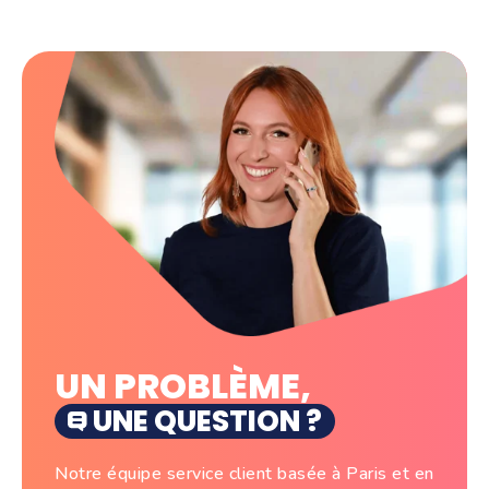
Comptabilité pour le bâtiment (BTP)
électronique et de votre compta avec des
Comptabilité agricole
fonctionnalités simples d'utilisation qui concernent les
Comptabilité immobilière
achats, les ventes, la gestion des documents, les
Comptabilité pour les artisans
notes de frais et vos finances avec le compte pro.
Comptabilité automobile
La synchronisation avec votre expert-comptable,
vous permet d'avoir une compta à jour au fil de l'eau.
En cas de questions, nous avons un support client très
réactif !
UN PROBLÈME,
UNE QUESTION ?
Notre équipe service client basée à Paris et en