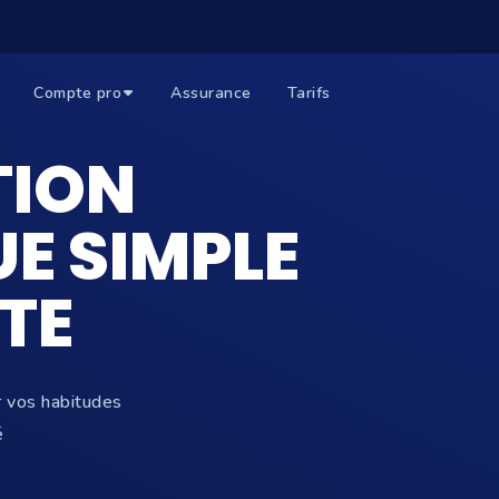
Compte pro
Assurance
Tarifs
TION
E SIMPLE
TE
r vos habitudes
é