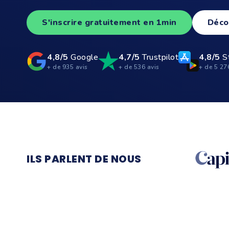
S'inscrire gratuitement en 1min
Déco
4,8/5
Google
4,7/5
Trustpilot
4,8/5
S
+ de 935 avis
+ de 536 avis
+ de 5 27
ILS PARLENT DE NOUS