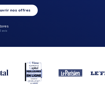
uvrir nos offres
tores
6 avis