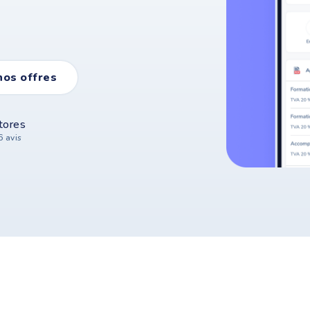
nos offres
tores
6 avis