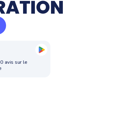
URATION
0 avis sur le
e