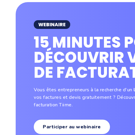
WEBINAIRE
15 MINUTES 
DÉCOUVRIR V
DE FACTURA
Vous êtes entrepreneurs à la recherche d'un
l
vos factures et devis gratuitement ? Découvr
facturation Tiime.
Participer au webinaire