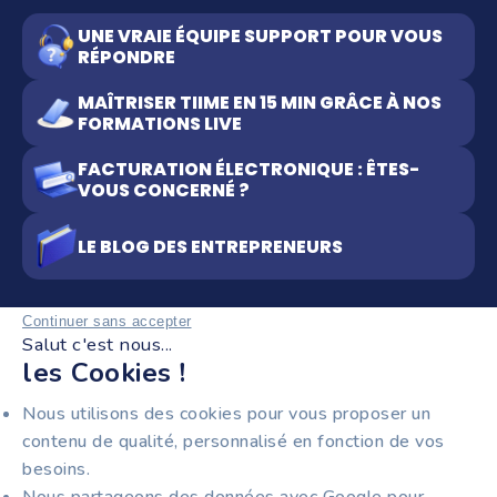
UNE VRAIE ÉQUIPE SUPPORT POUR VOUS
RÉPONDRE
MAÎTRISER TIIME EN 15 MIN GRÂCE À NOS
FORMATIONS LIVE
FACTURATION ÉLECTRONIQUE : ÊTES-
VOUS CONCERNÉ ?
LE BLOG DES ENTREPRENEURS
Continuer sans accepter
Salut c'est nous...
RESTEZ INFORMÉS !
les Cookies !
Recevez notre newsletter pour entrepreneurs :
Nous utilisons des cookies pour vous proposer un
facturation électronique, nouveautés produit et
contenu de qualité, personnalisé en fonction de vos
astuces pour gagner du temps au quotidien.
besoins.
Nous partageons des données avec Google pour