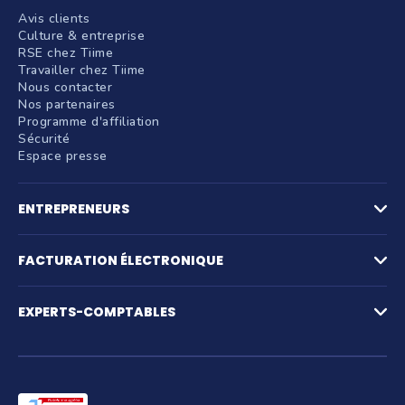
Avis clients
Culture & entreprise
RSE chez Tiime
Travailler chez Tiime
Nous contacter
Nos partenaires
Programme d'affiliation
Sécurité
Espace presse
ENTREPRENEURS
Factures
Logiciel de devis
FACTURATION ÉLECTRONIQUE
La facturation par activité
Compte pro et paiements
Facturation électronique
Gestion des achats
Plateforme agréée de facturation électronique
EXPERTS-COMPTABLES
Notes de frais et IK
Simulateur facturation électronique
Suivi de trésorerie
FAQ Facturation électronique
Pré-comptabilité
Création d'entreprise
Production comptable
Assurance RC Pro
Juridique
Parrainage
Facture électronique