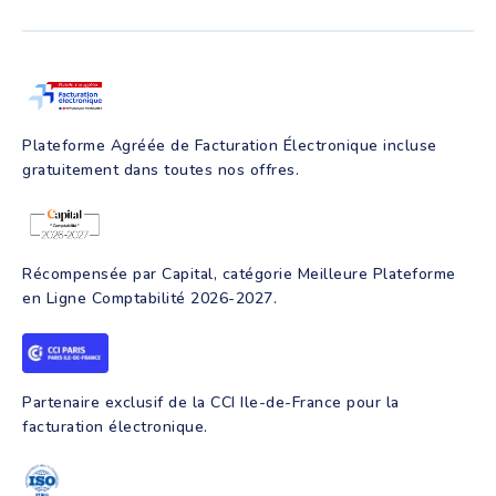
Suivi de trésorerie
FAQ Facturation électronique
Pré-comptabilité
Création d'entreprise
Production comptable
Assurance RC Pro
Juridique
Parrainage
Facture électronique
Création d'entreprise
Intelligence artificielle
Programmes de formation
Plateforme Agréée de Facturation Électronique incluse
gratuitement dans toutes nos offres.
Récompensée par Capital, catégorie Meilleure Plateforme
en Ligne Comptabilité 2026-2027.
Partenaire exclusif de la CCI Ile-de-France pour la
facturation électronique.