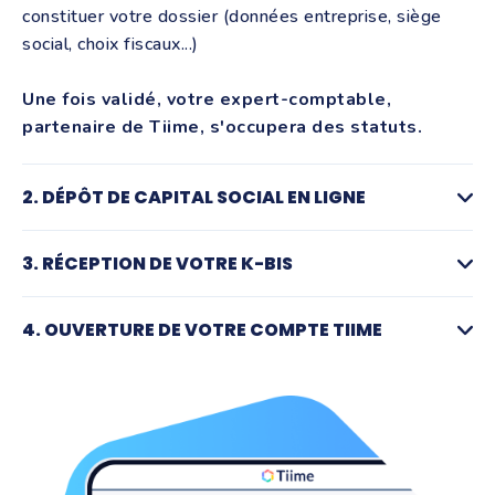
constituer votre dossier (données entreprise, siège
social, choix fiscaux...)
Une fois validé, votre expert-comptable,
partenaire de Tiime, s'occupera des statuts.
2. DÉPÔT DE CAPITAL SOCIAL EN LIGNE
Effectuez un
virement sécurisé de votre capital
auprès
3. RÉCEPTION DE VOTRE K-BIS
de notre notaire partenaire.
Votre capital est bloqué en toute sécurité chez
Votre expert-comptable recevra votre attestation de
le notaire.
4. OUVERTURE DE VOTRE COMPTE TIIME
dépôt de capital et pourra finaliser l’immatriculation de
votre entreprise afin d'obtenir
votre Kbis.
Dès la réception de votre Kbis, vous
bénéficierez
de
T
iime avec un compte pro intégré, où sera
débloqué votre capital social. Vous pourrez alors
démarrer votre activité bien équipé.