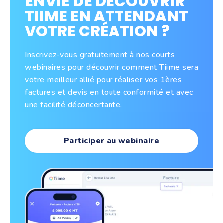
ENVIE DE DÉCOUVRIR
TIIME EN ATTENDANT
VOTRE CRÉATION ?
Inscrivez-vous gratuitement à nos courts
webinaires pour découvrir comment Tiime sera
votre meilleur allié pour réaliser vos 1ères
factures et devis en toute conformité et avec
une facilité déconcertante.
Participer au webinaire