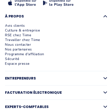
À PROPOS
Avis clients
Culture & entreprise
RSE chez Tiime
Travailler chez Tiime
Nous contacter
Nos partenaires
Programme d'affiliation
Sécurité
Espace presse
ENTREPRENEURS
Factures
Logiciel de devis
FACTURATION ÉLECTRONIQUE
La facturation par activité
Compte pro et paiements
Facturation électronique
Gestion des achats
Plateforme agréée de facturation électronique
EXPERTS-COMPTABLES
Notes de frais et IK
Simulateur facturation électronique