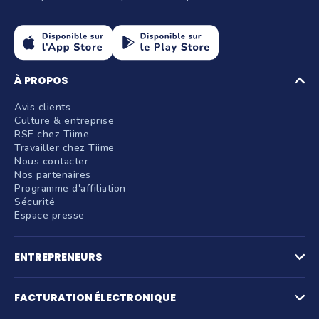
À PROPOS
Avis clients
Culture & entreprise
RSE chez Tiime
Travailler chez Tiime
Nous contacter
Nos partenaires
Programme d'affiliation
Sécurité
Espace presse
ENTREPRENEURS
Factures
Logiciel de devis
FACTURATION ÉLECTRONIQUE
La facturation par activité