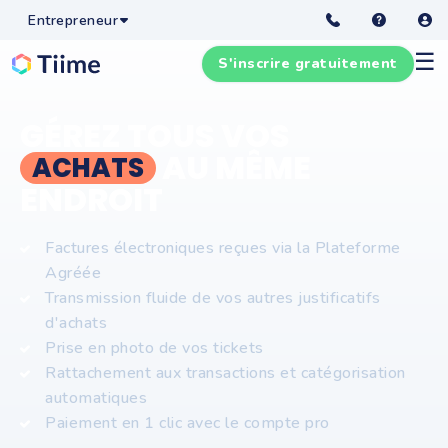
Entrepreneur
☰
S'inscrire gratuitement
GÉREZ TOUS VOS
AU MÊME
ACHATS
ENDROIT
Factures électroniques reçues via la Plateforme
Agréée
Transmission fluide de vos autres justificatifs
d'achats
Prise en photo de vos tickets
Rattachement aux transactions et catégorisation
automatiques
Paiement en 1 clic avec le compte pro