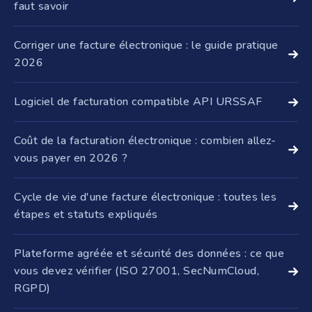
faut savoir
Tous les coachs et formateurs qui exercent en France,
quel que soit leur statut, sont concernés par la réforme
Corriger une facture électronique : le guide pratique
de la facturation électronique. La ...
2026
Une facture électronique déjà transmise via une
plateforme agréée ne peut plus être modifiée : le
Logiciel de facturation compatible API URSSAF
principe d'inaltérabilité interdit toute retouche ...
Un logiciel compatible API URSSAF connecte directement
votre facturation aux systèmes fiscaux pour l’avance
Coût de la facturation électronique : combien allez-
immédiate du crédit d’impôt (AICI) dans ...
vous payer en 2026 ?
Le coût d'une solution de facturation électronique varie
généralement de 0 à plusieurs centaines d'euros par
Cycle de vie d'une facture électronique : toutes les
mois, selon le volume de factures et les ...
étapes et statuts expliqués
Le cycle de vie facture électronique désigne l'ensemble
des étapes traversées par une facture, de son émission
Plateforme agréée et sécurité des données : ce que
jusqu'à son archivage, chaque étape ...
vous devez vérifier (ISO 27001, SecNumCloud,
RGPD)
La réforme de la facturation électronique impose à