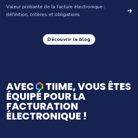
chaque entreprise de passer par une plateforme agréée
Valeur probante de la facture électronique :
pour émettre et recevoir ses factures. Cette ...
définition, critères et obligations
La valeur probante d'une facture électronique désigne
sa capacité à servir de preuve devant l'administration
fiscale ou un juge, au même titre qu'un ...
Découvrir le blog
AVEC
TIIME, VOUS ÊTES
ÉQUIPÉ POUR LA
FACTURATION
ÉLECTRONIQUE !