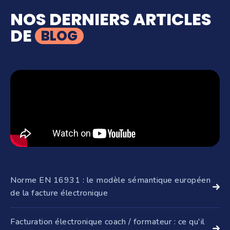
NOS DERNIERS ARTICLES
DE
BLOG
Norme EN 16931 : le modèle sémantique européen
de la facture électronique
La norme EN 16931 a été publiée en 2017 par le CEN
(Comité européen de normalisation) pour définir les
Facturation électronique coach / formateur : ce qu'il
informations qu'une facture électronique doit ...