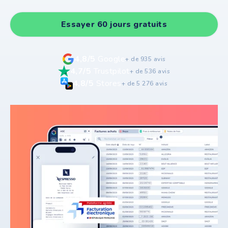
Essayer 60 jours gratuits
4,8/5
Google
+ de 935 avis
4,7/5
Trustpilot
+ de 536 avis
4,8/5
Stores
+ de 5 276 avis