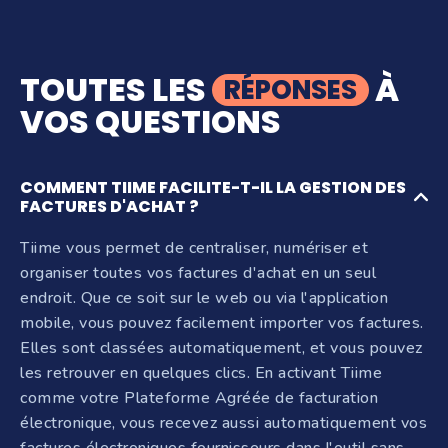
extrêmement chronophage... Tiime
arrive à faire des choses qui sont
quand même assez magiques."
TOUTES LES
À
RÉPONSES
Esther Baron, Studio Reflet
VOS QUESTIONS
COMMENT TIIME FACILITE-T-IL LA GESTION DES
FACTURES D'ACHAT ?
Tiime vous permet de centraliser, numériser et
organiser toutes vos factures d'achat en un seul
endroit. Que ce soit sur le web ou via l'application
mobile, vous pouvez facilement importer vos factures.
Elles sont classées automatiquement, et vous pouvez
les retrouver en quelques clics. En activant Tiime
comme votre Plateforme Agréée de facturation
électronique, vous recevez aussi automatiquement vos
factures électroniques fournisseurs dans l'outil sans