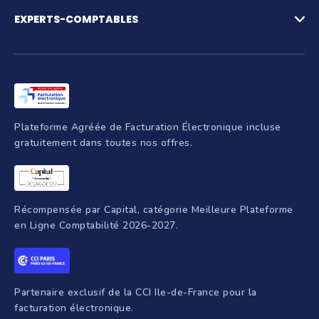
Compte pro et paiements
Facturation électronique
Gestion des achats
Plateforme agréée de facturation électronique
EXPERTS-COMPTABLES
Notes de frais et IK
Simulateur facturation électronique
Suivi de trésorerie
FAQ Facturation électronique
Pré-comptabilité
Création d'entreprise
Production comptable
Assurance RC Pro
Juridique
Parrainage
Facture électronique
Création d'entreprise
Intelligence artificielle
Programmes de formation
Plateforme Agréée de Facturation Électronique incluse
gratuitement dans toutes nos offres.
Récompensée par Capital, catégorie Meilleure Plateforme
en Ligne Comptabilité 2026-2027.
Partenaire exclusif de la CCI Ile-de-France pour la
facturation électronique.