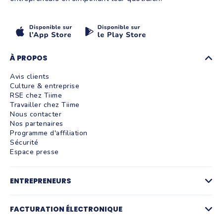
À PROPOS
Avis clients
Culture & entreprise
RSE chez Tiime
Travailler chez Tiime
Nous contacter
Nos partenaires
Programme d'affiliation
Sécurité
Espace presse
ENTREPRENEURS
Factures
Logiciel de devis
FACTURATION ÉLECTRONIQUE
La facturation par activité