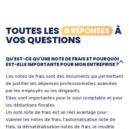
extrêmement chronophage... Tiime
arrive à faire des choses qui sont
quand même assez magiques."
TOUTES LES
À
RÉPONSES
Esther Baron, Studio Reflet
VOS QUESTIONS
QU'EST-CE QU'UNE NOTE DE FRAIS ET POURQUOI
EST-ELLE IMPORTANTE POUR MON ENTREPRISE ?
Les notes de frais sont des documents qui permettent
de justifier les dépenses professionnelles avancées
par les employés ou les dirigeants.
Elles sont importantes pour le suivi comptable et pour
les déductions fiscales.
Un outil note de frais est un réel avantage pour :
scanner les notes de frais, l'automatisation note de
frais, la dématérialisation notes de frais, le modèle