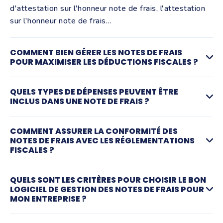
d'attestation sur l'honneur note de frais, l'attestation
sur l'honneur note de frais...
COMMENT BIEN GÉRER LES NOTES DE FRAIS
POUR MAXIMISER LES DÉDUCTIONS FISCALES ?
La gestion efficace des notes de frais via un logiciel de
QUELS TYPES DE DÉPENSES PEUVENT ÊTRE
gestion note de frais permet de s'assurer que toutes
INCLUS DANS UNE NOTE DE FRAIS ?
les dépenses éligibles sont correctement déduites,
réduisant ainsi le revenu imposable de l'entreprise.
Les dépenses couramment incluses sont les frais de
COMMENT ASSURER LA CONFORMITÉ DES
Pour bien les réaliser, nous vous suggérons de passer
déplacement, les repas, les hébergements et les
NOTES DE FRAIS AVEC LES RÉGLEMENTATIONS
par un outil comme Tiime qui vous permet en plus un
achats liés à l'activité professionnelle.
FISCALES ?
scan note de frais gratuit.
Elles sont importantes pour le suivi comptable et pour
Il est essentiel de connaître les lois fiscales
QUELS SONT LES CRITÈRES POUR CHOISIR LE BON
les déductions fiscales.
applicables et de s'assurer que toutes les dépenses
LOGICIEL DE GESTION DES NOTES DE FRAIS POUR
professionnelles sont bien documentées et justifiées,
MON ENTREPRISE ?
notamment à travers une note de frais ou une facture,
Le choix du logiciel dépend de la taille de l'entreprise,
afin d’éviter des problèmes lors des contrôles fiscaux.