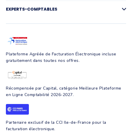
Compte pro et paiements
Facturation électronique
Gestion des achats
Plateforme agréée de facturation électronique
EXPERTS-COMPTABLES
Notes de frais et IK
Simulateur facturation électronique
Suivi de trésorerie
FAQ Facturation électronique
Pré-comptabilité
Création d'entreprise
Production comptable
Assurance RC Pro
Juridique
Parrainage
Facture électronique
Création d'entreprise
Intelligence artificielle
Programmes de formation
Plateforme Agréée de Facturation Électronique incluse
gratuitement dans toutes nos offres.
Récompensée par Capital, catégorie Meilleure Plateforme
en Ligne Comptabilité 2026-2027.
Partenaire exclusif de la CCI Ile-de-France pour la
facturation électronique.