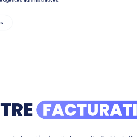
exigences administratives.
es
OTRE
FACTURAT