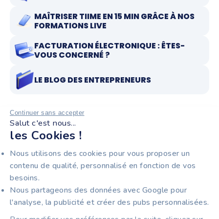
MAÎTRISER TIIME EN 15 MIN GRÂCE À NOS
FORMATIONS LIVE
FACTURATION ÉLECTRONIQUE : ÊTES-
VOUS CONCERNÉ ?
LE BLOG DES ENTREPRENEURS
Continuer sans accepter
Salut c'est nous...
RESTEZ INFORMÉS !
les Cookies !
Recevez notre newsletter pour entrepreneurs :
Nous utilisons des cookies pour vous proposer un
facturation électronique, nouveautés produit et
contenu de qualité, personnalisé en fonction de vos
astuces pour gagner du temps au quotidien.
besoins.
Nous partageons des données avec Google pour
l'analyse, la publicité et créer des pubs personnalisées.