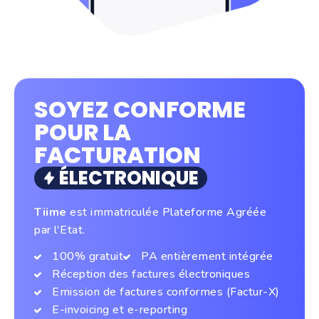
SOYEZ CONFORME
POUR LA
FACTURATION
ÉLECTRONIQUE
Tiime
est immatriculée Plateforme Agréée
par l'Etat.
100% gratuit
PA entièrement intégrée
Réception des factures électroniques
Emission de factures conformes (Factur-X)
E-invoicing et e-reporting