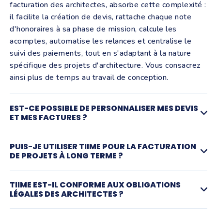
facturation des architectes, absorbe cette complexité :
il facilite la création de devis, rattache chaque note
d'honoraires à sa phase de mission, calcule les
acomptes, automatise les relances et centralise le
suivi des paiements, tout en s'adaptant à la nature
spécifique des projets d'architecture. Vous consacrez
ainsi plus de temps au travail de conception.
EST-CE POSSIBLE DE PERSONNALISER MES DEVIS
ET MES FACTURES ?
Il est fortement conseillé de personnaliser vos devis
PUIS-JE UTILISER TIIME POUR LA FACTURATION
et factures afin de refléter le professionnalisme de
DE PROJETS À LONG TERME ?
votre cabinet d'architecture. Avec Tiime, le logiciel de
facturation et de
comptabilité pour architecte,
vous
Absolument. Tiime permet de gérer facilement la
TIIME EST-IL CONFORME AUX OBLIGATIONS
pouvez intégrer votre logo, choisir des couleurs, définir
facturation des projets à long terme, y compris les
LÉGALES DES ARCHITECTES ?
le style de police et inclure vos labels professionnels.
situations de travaux et les paiements échelonnés.
Cela vous permettra de vous distinguer de la
Oui, Tiime est conçu pour répondre aux obligations