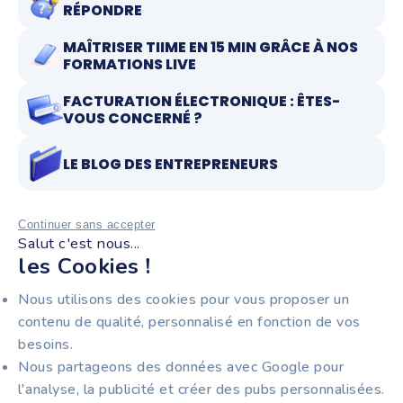
RÉPONDRE
MAÎTRISER TIIME EN 15 MIN GRÂCE À NOS
FORMATIONS LIVE
FACTURATION ÉLECTRONIQUE : ÊTES-
VOUS CONCERNÉ ?
LE BLOG DES ENTREPRENEURS
Continuer sans accepter
Salut c'est nous...
RESTEZ INFORMÉS !
les Cookies !
Recevez notre newsletter pour entrepreneurs :
Nous utilisons des cookies pour vous proposer un
facturation électronique, nouveautés produit et
contenu de qualité, personnalisé en fonction de vos
astuces pour gagner du temps au quotidien.
besoins.
Nous partageons des données avec Google pour
l'analyse, la publicité et créer des pubs personnalisées.