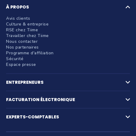
À PROPOS
Avis clients
Culture & entreprise
RSE chez Tiime
Travailler chez Tiime
Nous contacter
Nos partenaires
Programme d'affiliation
Sécurité
Espace presse
ENTREPRENEURS
Factures
Logiciel de devis
FACTURATION ÉLECTRONIQUE
La facturation par activité
Compte pro et paiements
Facturation électronique
Gestion des achats
Plateforme agréée de facturation électronique
EXPERTS-COMPTABLES
Notes de frais et IK
Simulateur facturation électronique
Suivi de trésorerie
FAQ Facturation électronique
Pré-comptabilité
Création d'entreprise
Production comptable