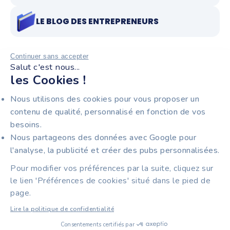
LE BLOG DES ENTREPRENEURS
Continuer sans accepter
Salut c'est nous...
RESTEZ INFORMÉS !
les Cookies !
Recevez notre newsletter pour entrepreneurs :
Nous utilisons des cookies pour vous proposer un
facturation électronique, nouveautés produit et
contenu de qualité, personnalisé en fonction de vos
astuces pour gagner du temps au quotidien.
besoins.
Nous partageons des données avec Google pour
l'analyse, la publicité et créer des pubs personnalisées.
Pour modifier vos préférences par la suite, cliquez sur
Mentions légales
Cookies
CGU
CGS
Données personnelles
CPS compte pro
le lien 'Préférences de cookies' situé dans le pied de
page.
Lire la politique de confidentialité
Consentements certifiés par