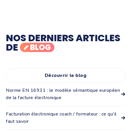
n'importe quel entrepreneur, c'est
extrêmement chronophage... Tiime
arrive à faire des choses qui sont
quand même assez magiques."
NOS DERNIERS ARTICLES
Esther Baron, Studio Reflet
DE
BLOG
Découvrir le blog
Norme EN 16931 : le modèle sémantique européen
de la facture électronique
La norme EN 16931 a été publiée en 2017 par le CEN
(Comité européen de normalisation) pour définir les
Facturation électronique coach / formateur : ce qu'il
informations qu'une facture électronique doit ...
faut savoir
Tous les coachs et formateurs qui exercent en France,