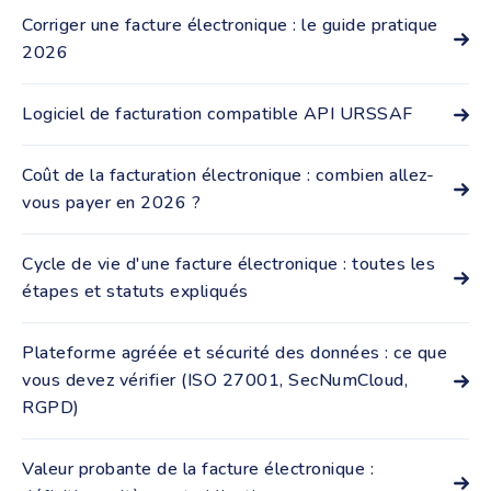
quel que soit leur statut, sont concernés par la réforme
Corriger une facture électronique : le guide pratique
de la facturation électronique. La ...
2026
Une facture électronique déjà transmise via une
plateforme agréée ne peut plus être modifiée : le
Logiciel de facturation compatible API URSSAF
principe d'inaltérabilité interdit toute retouche ...
Un logiciel compatible API URSSAF connecte directement
votre facturation aux systèmes fiscaux pour l’avance
Coût de la facturation électronique : combien allez-
immédiate du crédit d’impôt (AICI) dans ...
vous payer en 2026 ?
Le coût d'une solution de facturation électronique varie
généralement de 0 à plusieurs centaines d'euros par
Cycle de vie d'une facture électronique : toutes les
mois, selon le volume de factures et les ...
étapes et statuts expliqués
Le cycle de vie facture électronique désigne l'ensemble
des étapes traversées par une facture, de son émission
Plateforme agréée et sécurité des données : ce que
jusqu'à son archivage, chaque étape ...
vous devez vérifier (ISO 27001, SecNumCloud,
RGPD)
La réforme de la facturation électronique impose à
chaque entreprise de passer par une plateforme agréée
Valeur probante de la facture électronique :
pour émettre et recevoir ses factures. Cette ...