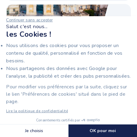
Continuer sans accepter
Salut c'est nous...
les Cookies !
Nous utilisons des cookies pour vous proposer un
contenu de qualité, personnalisé en fonction de vos
besoins.
MONTPELLIER
Nous partageons des données avec Google pour
l'analyse, la publicité et créer des pubs personnalisées.
À Montpellier, confiez votre comptabilité à un
Pour modifier vos préférences par la suite, cliquez sur
expert-comptable partenaire de Tiime. Des
le lien 'Préférences de cookies' situé dans le pied de
solutions sur-mesure pour les entrepreneurs et
page.
entreprises de la métropole languedocienne.
Lire la politique de confidentialité
Consentements certifiés par
🍪 Cookies
Je choisis
OK pour moi