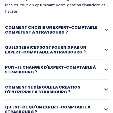
locales, tout en optimisant votre gestion financière et
fiscale.
COMMENT CHOISIR UN EXPERT-COMPTABLE
COMPÉTENT À STRASBOURG ?
Assurez-vous que l'expert-comptable est inscrit à
QUELS SERVICES SONT FOURNIS PAR UN
l'Ordre et qu'il possède une expertise dans votre
EXPERT-COMPTABLE À STRASBOURG ?
domaine d'activité ainsi qu'une connaissance
approfondie du marché strasbourgeois.
Les services incluent la gestion comptable et fiscale,
PUIS-JE CHANGER D'EXPERT-COMPTABLE À
le suivi social et juridique, ainsi que le conseil
STRASBOURG ?
stratégique pour accompagner vos projets
entrepreneuriaux.
Changer d'expert-comptable est une démarche simple
COMMENT SE DÉROULE LA CRÉATION
et possible à tout moment. Il suffit de prévenir votre
D'ENTREPRISE À STRASBOURG ?
expert actuel pour que le transfert des dossiers se
fasse en toute transparence.
Que vous soyez à Strasbourg ou dans ses communes
QU'EST-CE QU'UN EXPERT-COMPTABLE À
voisines (Schiltigheim, Illkirch-Graffenstaden,
STRASBOURG ?