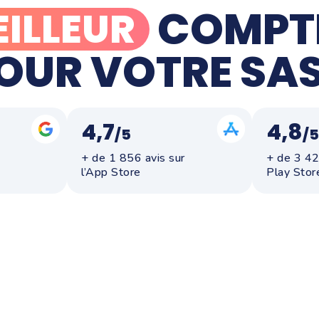
COMPT
ILLEUR
OUR VOTRE SA
4,7
4,8
/5
/5
+ de 1 856 avis sur
+ de 3 42
l’App Store
Play Stor