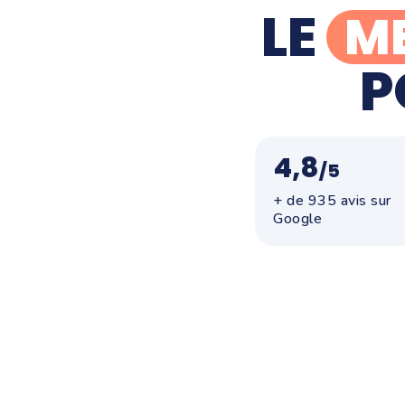
LE
ME
P
4,8
/5
+ de 935 avis sur
Google