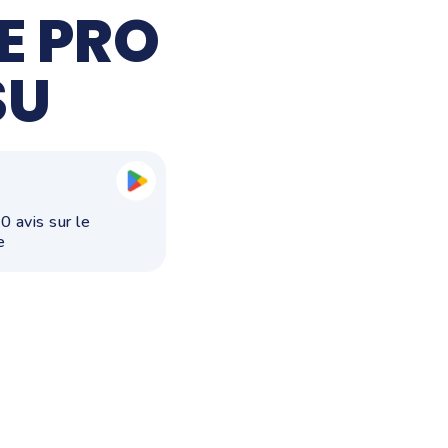
E PRO
SU
0 avis sur le
e