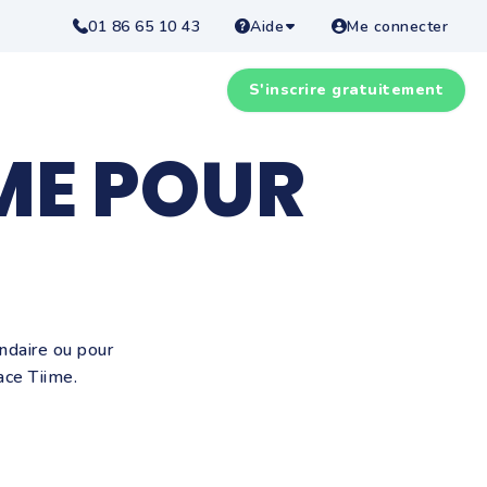
01 86 65 10 43
Aide
Me connecter
S'inscrire gratuitement
ME POUR
ndaire ou pour
ace Tiime.